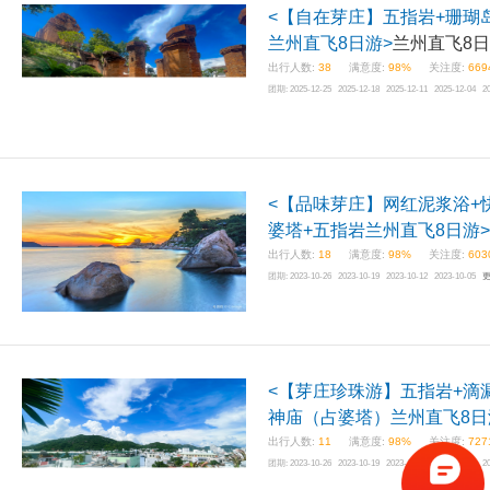
<【自在芽庄】五指岩+珊瑚
兰州直飞8日游>
兰州直飞8
出行人数:
38
满意度:
98%
关注度:
669
团期:
2025-12-25 2025-12-18 2025-12-11 2025-12-04 2
<【品味芽庄】网红泥浆浴+快
婆塔+五指岩兰州直飞8日游>
出行人数:
18
满意度:
98%
关注度:
603
团期:
2023-10-26 2023-10-19 2023-10-12 2023-10-05
<【芽庄珍珠游】五指岩+滴
神庙（占婆塔）兰州直飞8日
出行人数:
11
满意度:
98%
关注度:
727
团期:
2023-10-26 2023-10-19 2023-10-12 2023-10-05 2