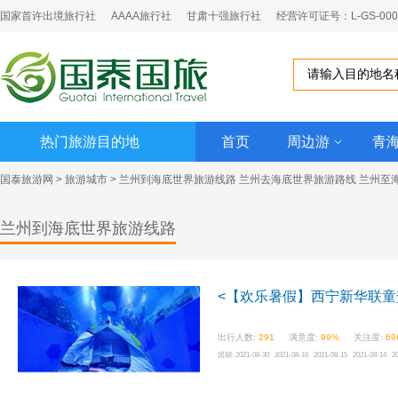
国家首许出境旅行社
AAAA旅行社
甘肃十强旅行社
经营许可证号：L-GS-000
热门旅游目的地
首页
周边游
青
国泰旅游网
>
旅游城市
> 兰州到海底世界旅游线路 兰州去海底世界旅游路线 兰州至
兰州到海底世界旅游线路
<【欢乐暑假】西宁新华联童
出行人数:
291
满意度:
99%
关注度:
69
团期:
2021-08-30 2021-08-16 2021-08-15 2021-08-14 2