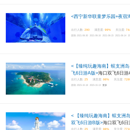
<西宁新华联童梦乐园+夜宿
出行人数:
290
满意度:
99%
关注度:
74
团期:
2021-08-30 2021-08-16 2021-08-15 2021-08-14 2
<【臻纯玩趣海南】蜈支洲岛
飞6日游A版>
海口双飞6日游
出行人数:
25
满意度:
98%
关注度:
728
团期:
2023-10-18 2023-10-13
更多
< 【臻纯玩趣海南】蜈支洲岛+玫瑰谷+槟榔谷+千古情+南山+天涯海角海口
双飞6日游B版>
海口双飞6日
出行人数:
25
满意度:
98%
关注度:
771