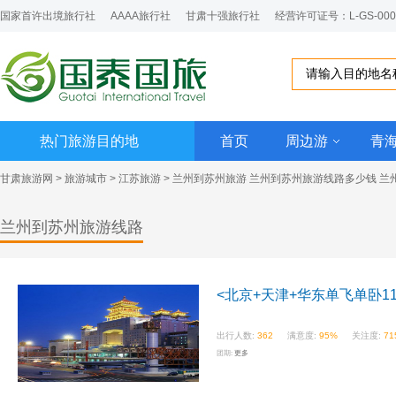
国家首许出境旅行社
AAAA旅行社
甘肃十强旅行社
经营许可证号：L-GS-000
热门旅游目的地
首页
周边游
青
甘肃旅游网
>
旅游城市
>
江苏旅游
>
兰州到苏州旅游
兰州到苏州旅游线路多少钱 兰
兰州到苏州旅游线路
<北京+天津+华东单飞单卧1
出行人数:
362
满意度:
95%
关注度:
71
团期:
更多