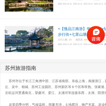
团期:
2023-10-31 2023-10-14 2023-10-13 2023-10-12 2
<【慢品江南游】华东五市+
步行街+七里山塘老街双飞6
出行人数:
25
满意度:
98%
关注度:
804
团期:
2023-11-29 2023-11-22 2023-11-15 2023-11-08
苏州旅游指南
苏州市位于长江三角洲中部、江苏省南部。东临上海，南接浙江，西
丘、吴中、相城、苏州工业园区、苏州新区等８个区和常熟、张家港、
京杭运河贯通南北，望虞河、娄江、太浦河等连接东西，太湖、阳澄
这里四季分明，气候温和，雨量充沛，土地肥沃，物产丰富。农业