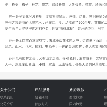
杷、板粟、梅子、桂花、茶花、碧螺春茶；太湖银鱼、莼菜、珍珠和
苏州是吴文化的发祥地，文坛贤能辈出。评弹、昆曲、苏剧被喻为苏州
苏州方言表演的说唱艺术，已在江、浙、沪流传了300余年。苏州的
刻年画与天津杨柳青木刻齐名，世称“南桃北杨”；苏州的缂丝、雕塑
苏州是全国重点旅游城市，古城座落在水网之中，街道依河而建，水
建筑、山水、花木、雕刻、书画等于一体的苏州园林，是人类文明的
苏州既有园林之美，又有山水之胜。寺观名刹，遍布城乡；文物古
天平、洞庭东山西山、邓尉、虞山、玉山等处，都是天然的风景胜地
关于我们
产品服务
旅游度假
联系我们
报名须知
西北旅游
公司介绍
付款方式
国内旅游