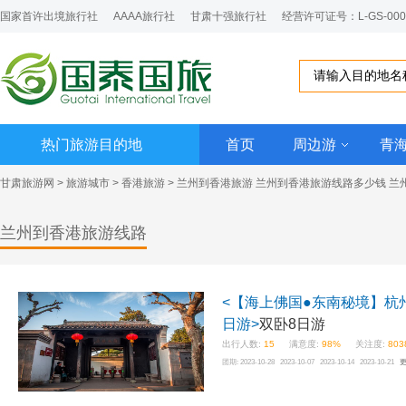
国家首许出境旅行社
AAAA旅行社
甘肃十强旅行社
经营许可证号：L-GS-000
热门旅游目的地
首页
周边游
青
甘肃旅游网
>
旅游城市
>
香港旅游
>
兰州到香港旅游
兰州到香港旅游线路多少钱 兰
兰州到香港旅游线路
<【海上佛国●东南秘境】杭州
日游>
双卧8日游
出行人数:
15
满意度:
98%
关注度:
803
团期:
2023-10-28 2023-10-07 2023-10-14 2023-10-21