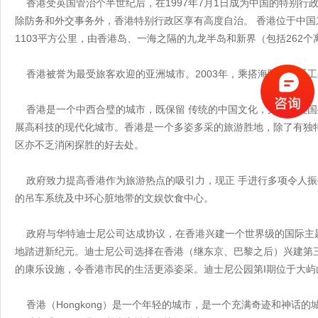
香港受英国管治个半世纪后，在1997年7月1日成为中国的特别行
除防务和外交事务外，香港特别行政区享有高度自治。 香港位于中
1103平方公里，由香港岛、一海之隔的九龙半岛和新界（包括262
香港被誉为最受旅客欢迎的亚洲城市。2003年，乘搭海陆空交通工具
香港是一个中西合璧的城市，既保留 传统的中国文化，又深受英国
展高科技的现代化城市。香港是一个多姿多采的旅游胜地，除了有独
区亦不乏消闲探胜的好去处。
政府致力提高香港作为旅游热点的吸引力，现正 手进行多项令人振
的吊车系统及中环心脏地带的文娱饮食中心。
政府与华特迪士尼公司达成协议，在香港兴建一个世界级的国际主题
地踏进新纪元。迪士尼公司选择在香港（继东京、巴黎之后）兴建第
的康乐设施，令香港市民的生活更添姿采。迪士尼公园第I期位于大屿山
香港（Hongkong）是一个年轻的城市，是一个充满奇迹和神话