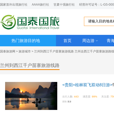
国家首许出境旅行社
AAAA旅行社
甘肃十强旅行社
经营许可证号：L-GS-000
热门旅游目的地
首页
周边游
青
国泰旅游网
>
旅游城市
> 兰州到西江千户苗寨旅游线路 兰州去西江千户苗寨旅游路
兰州到西江千户苗寨旅游线路
<贵阳+桂林双飞双动8日游>
出行人数:
443
满意度:
99%
关注度:
75
团期:
更多