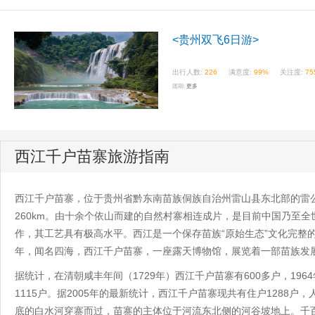
<贵州双飞6日游>
出行人数:
226
满意度:
99%
关注度:
75
团期:
更多
西江千户苗寨旅游指南
西江千户苗寨，位于贵州省黔东南苗族侗族自治州雷山县东北部的雷公
260km。由十余个依山而建的自然村寨相连成片，是目前中国乃至
作，其工艺具有极高水平。西江是一个保存苗族“原始生态”文化完整
年，闻名四海，西江千户苗寨，一座露天博物馆，展览着一部苗族发
据统计，在清朝咸丰年间（1729年）西江千户苗寨有600多户，1964
1115户。据2005年的最新统计，西江千户苗寨现共有住户1288户
底的白水河穿寨而过，苗寨的主体位于河流东北侧的河谷坡地上。千