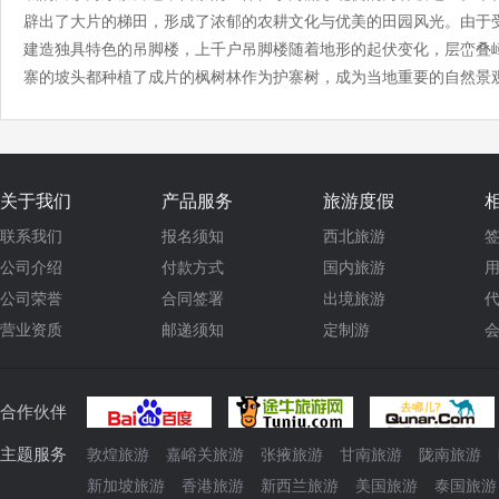
辟出了大片的梯田，形成了浓郁的农耕文化与优美的田园风光。由于
建造独具特色的吊脚楼，上千户吊脚楼随着地形的起伏变化，层峦叠
寨的坡头都种植了成片的枫树林作为护寨树，成为当地重要的自然景
关于我们
产品服务
旅游度假
联系我们
报名须知
西北旅游
公司介绍
付款方式
国内旅游
公司荣誉
合同签署
出境旅游
营业资质
邮递须知
定制游
合作伙伴
主题服务
敦煌旅游
嘉峪关旅游
张掖旅游
甘南旅游
陇南旅游
新加坡旅游
香港旅游
新西兰旅游
美国旅游
泰国旅游