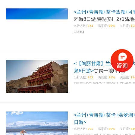
<兰州+青海湖+茶卡盐湖+可
环游8日游 特别安排2+1陆
出行人数:
354
满意度:
99%
关注度:
10
团期:
更多
<【绚丽甘肃】兰州-平山湖大
泉6日游>
甘肃一地6日游
出行人数:
265
满意度:
98%
关注度:
79
团期:
2021-06-05 2021-06-12 2021-06-19 2021-06-26 2
<兰州+青海湖+茶卡+翡翠湖+
日游>
出行人数:
291
满意度:
99%
关注度:
87
团期:
2021-06-10 2021-06-22 2021-06-23 2021-06-24 2