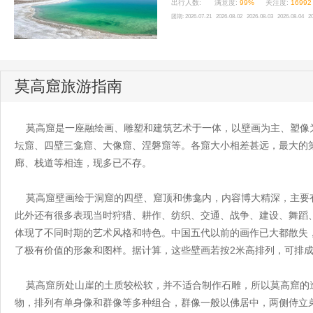
出行人数:
满意度:
99%
关注度:
16992
团期:
2026-07-21 2026-08-02 2026-08-03 2026-08-04 2
莫高窟旅游指南
莫高窟是一座融绘画、雕塑和建筑艺术于一体，以壁画为主、塑像
坛窟、四壁三龛窟、大像窟、涅磐窟等。各窟大小相差甚远，最大的第
廊、栈道等相连，现多已不存。
莫高窟壁画绘于洞窟的四壁、窟顶和佛龛内，内容博大精深，主要
此外还有很多表现当时狩猎、耕作、纺织、交通、战争、建设、舞蹈
体现了不同时期的艺术风格和特色。中国五代以前的画作已大都散失
了极有价值的形象和图样。据计算，这些壁画若按2米高排列，可排成
莫高窟所处山崖的土质较松软，并不适合制作石雕，所以莫高窟的
物，排列有单身像和群像等多种组合，群像一般以佛居中，两侧侍立弟