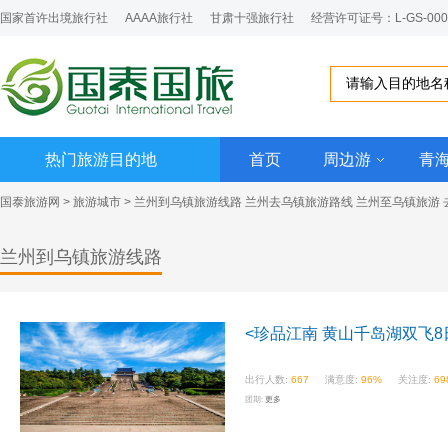
国家首许出境旅行社
AAAA旅行社
甘肃十强旅行社
经营许可证号：L-GS-000
热门旅游目的地
首页
周边游
青
国泰旅游网
>
旅游城市
> 兰州到乌镇旅游线路 兰州去乌镇旅游路线 兰州至乌镇旅游
兰州到乌镇旅游线路
<珍品江南 黄山千岛湖双飞8
出行人数:
667
满意度:
96%
关注度:
69
团期:
更多