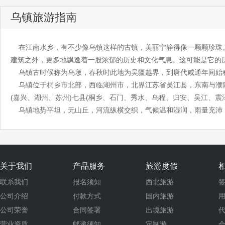
乌镇旅游指南
在江南水乡，有不少像乌镇这样的古镇，美丽宁静得像一颗颗珍珠
建筑之外，更多地飘逸着一股浓郁的历史和文化气息。这可能是它的
乌镇古时候称为乌墩，春秋时此地为吴疆越界，到唐代咸通年间始
乌镇位于桐乡市北部，西临湖州市，北界江苏省吴江县，东南与濮院
(嘉兴、湖州、苏州)七县(桐乡、石门、秀水、乌程、归安、吴江、
乌镇地势平坦，无山丘，河流纵横交织，气候温和湿润，雨量充沛，
关于我们
产品服务
旅游度假
联系我们
报名须知
西北旅游
公司介绍
付款方式
国内旅游
公司荣誉
合同签署
出境旅游
营业资质
邮递须知
定制游