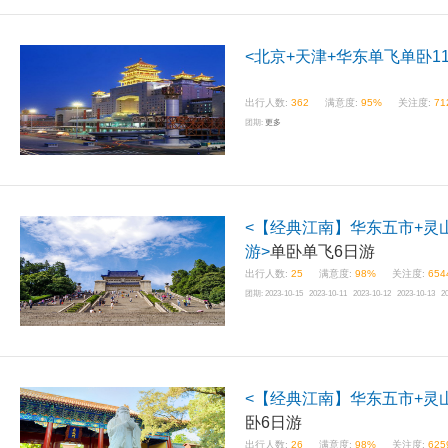
<北京+天津+华东单飞单卧1
出行人数:
362
满意度:
95%
关注度:
71
团期:
更多
<【经典江南】华东五市+灵
游>
单卧单飞6日游
出行人数:
25
满意度:
98%
关注度:
654
团期:
2023-10-15 2023-10-11 2023-10-12 2023-10-13 2
<【经典江南】华东五市+灵山
卧6日游
出行人数:
26
满意度:
98%
关注度:
625