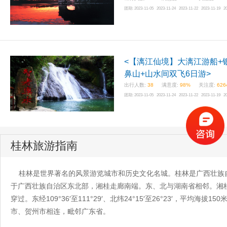
团期:
2023-11-05 2023-11-24 2023-11-22 2023-11-19 2
<【漓江仙境】大漓江游船+
鼻山+山水间双飞6日游>
出行人数:
38
满意度:
98%
关注度:
626
团期:
2023-11-05 2023-11-24 2023-11-22 2023-11-19 2
桂林旅游指南
桂林是世界著名的风景游览城市和历史文化名城。桂林是广西壮族
于广西壮族自治区东北部，湘桂走廊南端。东、北与湖南省相邻。湘桂铁路
穿过。东经109°36′至111°29′、北纬24°15′至26°23′，
市、贺州市相连，毗邻广东省。