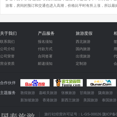
游客，房间的预订和交通也进入高潮，价格比平时有所上涨，所以最
关于我们
产品服务
旅游度假
联系我们
报名须知
西北旅游
公司介绍
付款方式
国内旅游
公司荣誉
合同签署
出境旅游
营业资质
邮递须知
定制游
合作伙伴
主题服务
敦煌旅游
嘉峪关旅游
张掖旅游
甘南旅游
陇南旅游
新加坡旅游
香港旅游
新西兰旅游
美国旅游
泰国旅游
旅行社经营许可证号：L-GS-00026
陇ICP备0