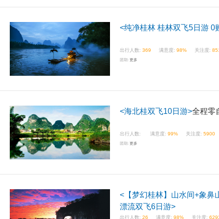
<纯净桂林 桂林双飞5日游 0
出行人数:
369
满意度:
98%
关注度:
85
团期:
更多
<海北桂双飞10日游>
全程零
出行人数:
满意度:
99%
关注度:
5900
团期:
更多
<【梦幻桂林】山水间+象鼻
漂流双飞6日游>
出行人数:
26
满意度:
98%
关注度:
629