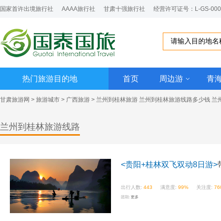
国家首许出境旅行社
AAAA旅行社
甘肃十强旅行社
经营许可证号：L-GS-000
热门旅游目的地
首页
周边游
青
甘肃旅游网
>
旅游城市
>
广西旅游
>
兰州到桂林旅游
兰州到桂林旅游线路多少钱 兰
兰州到桂林旅游线路
<贵阳+桂林双飞双动8日游>
出行人数:
443
满意度:
99%
关注度:
76
团期:
更多