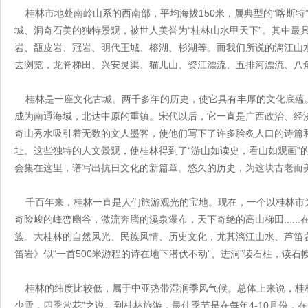
桂林市地处南岭山系的西南部，平均海拔150米，属典型的“喀斯特
城、洞奇石美的独特景观，被世人美誉为“桂林山水甲天下”。其中最
岩、甑皮岩、冠岩、明代王城、榕湖、杉湖等。而我们所说的漓江山
去浏览，龙脊梯田、兴安灵渠、猫儿山、资江漂流、五排河漂流、八
桂林是一座文化古城。两千多年的历史，使它具有丰厚的文化底蕴
成为南通海域，北达中原的重镇。宋代以后，它一直是广西政治、经济
奇山秀水吸引着无数的文人墨客，使他们写下了许多脍炙人口的诗篇
址。这些独特的人文景观，使桂林得到了“游山如读史，看山如观画”
会集在这里，谱写出抗日文化的新篇章。悠久的历史，为这块古老而
千百年来，桂林一直是人们旅游观光的宝地。现在，一个以桂林市为
奇险峻的峰峦幽谷，激流奔腾的溪泉瀑布，天下奇绝的高山梯田....
族。大桂林的自然风光、民族风情、历史文化，尤其漓江山水、芦笛
笛岩》似“一首500米游程的诗在地下潜伏不动”、进洞“读石柱，读石
桂林的纬度比较低，属于中亚热带湿润季风气候。总体上来说，桂林的
少雪，四季常花”之说。到桂林旅游，最佳季节是在每年4-10月份，