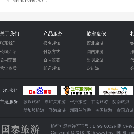
能-动能转化的机器）。
关于我们
产品服务
旅游度假
联系我们
报名须知
西北旅游
公司介绍
付款方式
国内旅游
公司荣誉
合同签署
出境旅游
营业资质
邮递须知
定制游
合作伙伴
主题服务
敦煌旅游
嘉峪关旅游
张掖旅游
甘南旅游
陇南旅游
新加坡旅游
香港旅游
新西兰旅游
美国旅游
泰国旅游
旅行社经营许可证号：L-GS-00026
陇ICP备0
Copyright @2018-2025 www.travel9